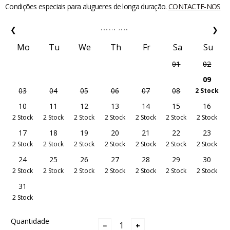
Condições especiais para alugueres de longa duração.
CONTACTE-NOS
❮
❯
AGOSTO
2026
Mo
Tu
We
Th
Fr
Sa
Su
01
02
09
03
04
05
06
07
08
2 Stock
10
11
12
13
14
15
16
2 Stock
2 Stock
2 Stock
2 Stock
2 Stock
2 Stock
2 Stock
17
18
19
20
21
22
23
2 Stock
2 Stock
2 Stock
2 Stock
2 Stock
2 Stock
2 Stock
24
25
26
27
28
29
30
2 Stock
2 Stock
2 Stock
2 Stock
2 Stock
2 Stock
2 Stock
31
2 Stock
Quantidade
−
+