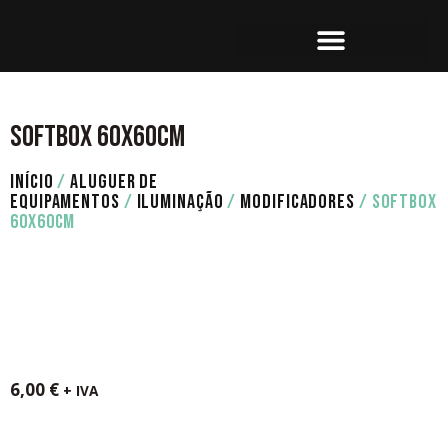
SET OPERATION
CONTACTE-NOS
SOFTBOX 60X60CM
INÍCIO
/
ALUGUER DE
EQUIPAMENTOS
/
ILUMINAÇÃO
/
MODIFICADORES
/ SOFTBOX
60X60CM
6,00
€
+ IVA