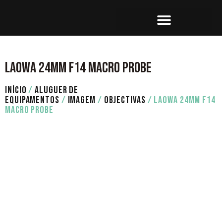
SET OPERATION
CONTACTE-NOS
LAOWA 24MM F14 MACRO PROBE
INÍCIO
/
ALUGUER DE
EQUIPAMENTOS
/
IMAGEM
/
OBJECTIVAS
/ LAOWA 24MM F14
MACRO PROBE