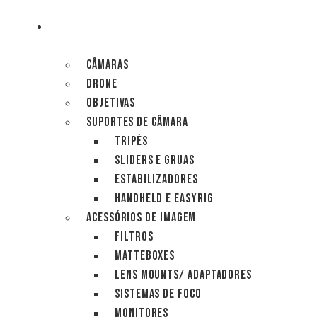
Pular
para
IMAGEM
o
conteúdo
CÂMARAS
DRONE
OBJETIVAS
SUPORTES DE CÂMARA
TRIPÉS
SLIDERS E GRUAS
ESTABILIZADORES
HANDHELD E EASYRIG
ACESSÓRIOS DE IMAGEM
FILTROS
MATTEBOXES
LENS MOUNTS/ ADAPTADORES
SISTEMAS DE FOCO
MONITORES